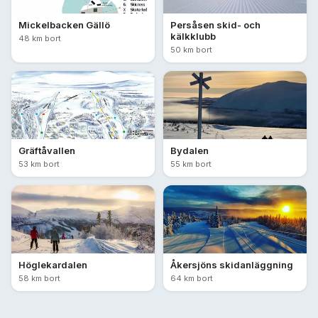
Mickelbacken Gällö
Persåsen skid- och
kälkklubb
48 km bort
50 km bort
Gräftåvallen
Bydalen
53 km bort
55 km bort
Höglekardalen
Åkersjöns skidanläggning
58 km bort
64 km bort