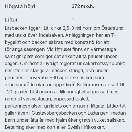
Högsta höjd
372 m ö.h.
Liftar
1
Litsbacken ligger i Lit, cirka 2,5–3 mil norr om Östersund,
med utsikt över Indalsälven. Anläggningen har en T-
bygellift och backen säkras med konstsnö för att
förlänga säsongen. Vid lifthuset finns en värmestuga
samt grillplats som gör det enkelt att ta pauser under
dagen. Området är tydligt reglerat ur säkerhetssynpunkt:
när liften är stängd är backen stängd, och under
perioden 1 november–30 april räknas den som
arbetsområde utanför öppettider. Köldgränsen är satt till
–20 grader. Litsbacken är tillgänglighetsanpassad med
ramp till värmestugan, anpassad toalett,
parkeringsplatser, grillplats och en jämn liftgata. Liftkortet
gäller även i Gustavsbergsbacken och Ladängen, medan
barn under åtta år med hjälm åker gratis i vuxet sällskap.
Betalning sker med kort eller Swish i liftkiosken.