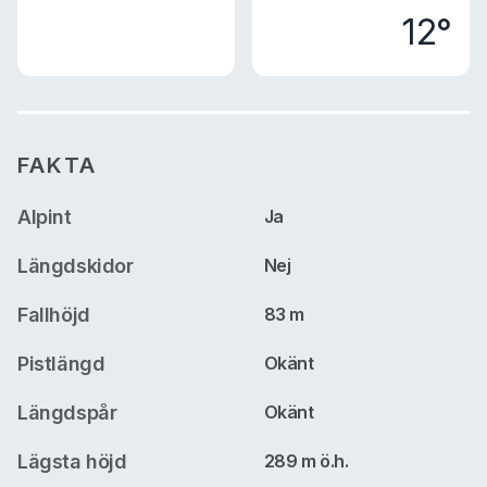
12°
FAKTA
Alpint
Ja
Längdskidor
Nej
Fallhöjd
83 m
Pistlängd
Okänt
Längdspår
Okänt
Lägsta höjd
289 m ö.h.