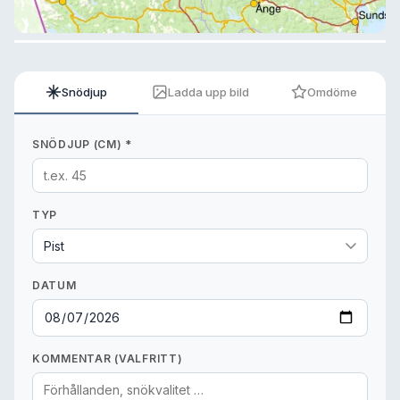
Snödjup
Ladda upp bild
Omdöme
SNÖDJUP (CM) *
TYP
DATUM
KOMMENTAR (VALFRITT)