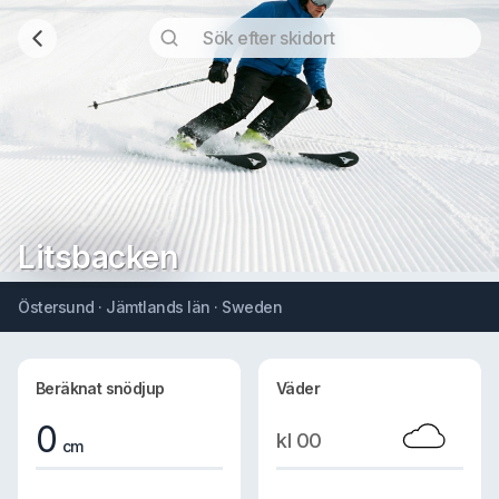
Litsbacken
Östersund · Jämtlands län · Sweden
Beräknat snödjup
Väder
0
kl 00
cm