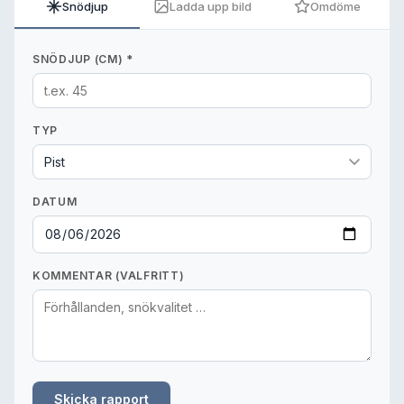
Snödjup
Ladda upp bild
Omdöme
SNÖDJUP (CM) *
TYP
DATUM
KOMMENTAR (VALFRITT)
Skicka rapport