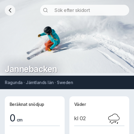
Jannebacken
Ragunda · Jämtlands län · Sweden
Beräknat snödjup
Väder
0
kl 02
cm