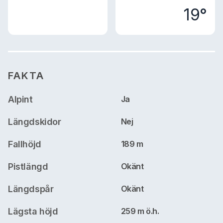
19°
FAKTA
Alpint
Ja
Längdskidor
Nej
Fallhöjd
189 m
Pistlängd
Okänt
Längdspår
Okänt
Lägsta höjd
259 m ö.h.