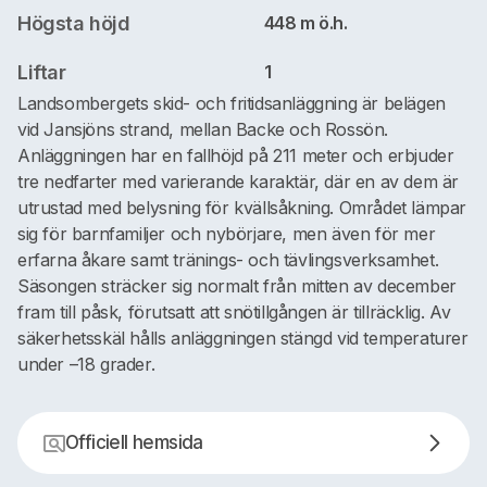
Högsta höjd
448 m ö.h.
Liftar
1
Landsombergets skid- och fritidsanläggning är belägen
vid Jansjöns strand, mellan Backe och Rossön.
Anläggningen har en fallhöjd på 211 meter och erbjuder
tre nedfarter med varierande karaktär, där en av dem är
utrustad med belysning för kvällsåkning. Området lämpar
sig för barnfamiljer och nybörjare, men även för mer
erfarna åkare samt tränings- och tävlingsverksamhet.
Säsongen sträcker sig normalt från mitten av december
fram till påsk, förutsatt att snötillgången är tillräcklig. Av
säkerhetsskäl hålls anläggningen stängd vid temperaturer
under –18 grader.
Officiell hemsida