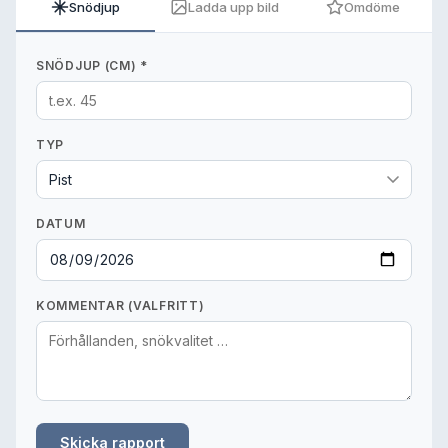
Snödjup
Ladda upp bild
Omdöme
SNÖDJUP (CM) *
TYP
DATUM
KOMMENTAR (VALFRITT)
Skicka rapport