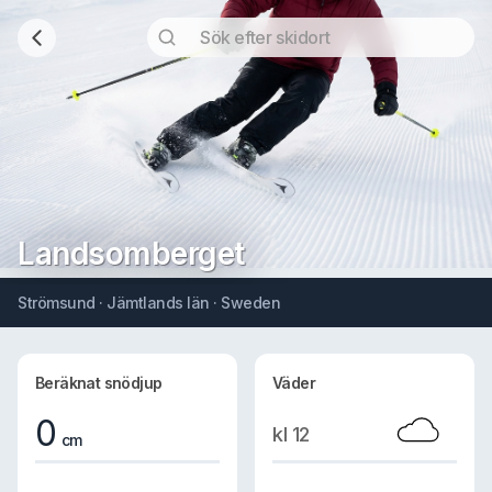
Landsomberget
Strömsund · Jämtlands län · Sweden
Beräknat snödjup
Väder
0
kl 12
cm