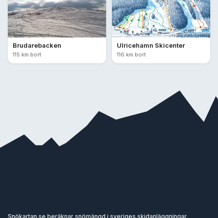
Brudarebacken
Ulricehamn Skicenter
115 km bort
116 km bort
Snökartan.se beräknar snömängd i sveriges skidanläggningar.