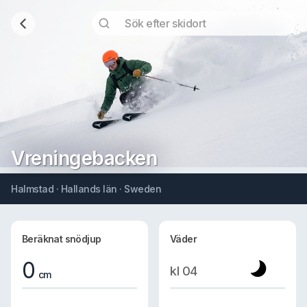
Vreningebacken
Halmstad · Hallands län · Sweden
Beräknat snödjup
Väder
0
kl 04
cm