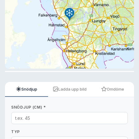
Snödjup
Ladda upp bild
Omdöme
SNÖDJUP (CM) *
TYP