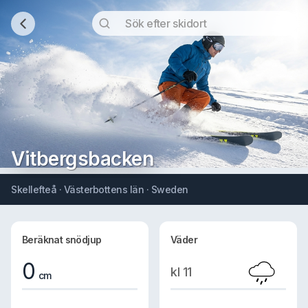
Vitbergsbacken
Skellefteå · Västerbottens län · Sweden
Beräknat snödjup
Väder
0
kl 11
cm