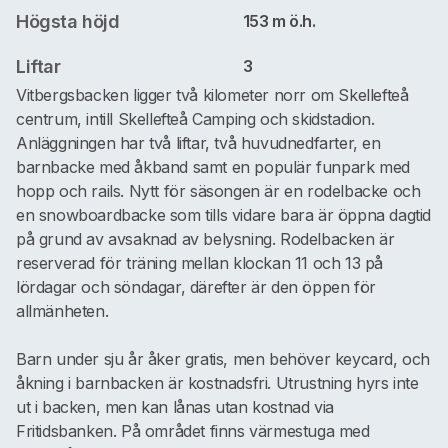
Högsta höjd
153 m ö.h.
Liftar
3
Vitbergsbacken ligger två kilometer norr om Skellefteå
centrum, intill Skellefteå Camping och skidstadion.
Anläggningen har två liftar, två huvudnedfarter, en
barnbacke med åkband samt en populär funpark med
hopp och rails. Nytt för säsongen är en rodelbacke och
en snowboardbacke som tills vidare bara är öppna dagtid
på grund av avsaknad av belysning. Rodelbacken är
reserverad för träning mellan klockan 11 och 13 på
lördagar och söndagar, därefter är den öppen för
allmänheten.
Barn under sju år åker gratis, men behöver keycard, och
åkning i barnbacken är kostnadsfri. Utrustning hyrs inte
ut i backen, men kan lånas utan kostnad via
Fritidsbanken. På området finns värmestuga med