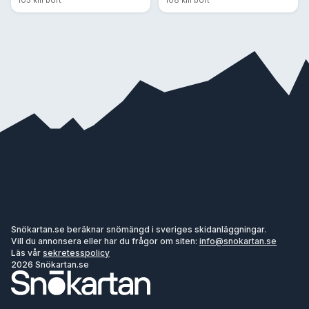
105 km bort
108 km bort
Snökartan.se beräknar snömängd i sveriges skidanläggningar.
Vill du annonsera eller har du frågor om siten:
info@snokartan.se
Läs vår
sekretesspolicy
2026 Snökartan.se