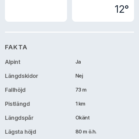
12°
FAKTA
Alpint
Ja
Längdskidor
Nej
Fallhöjd
73 m
Pistlängd
1 km
Längdspår
Okänt
Lägsta höjd
80 m ö.h.