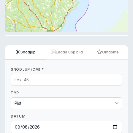
Snödjup
Ladda upp bild
Omdöme
SNÖDJUP (CM) *
TYP
DATUM