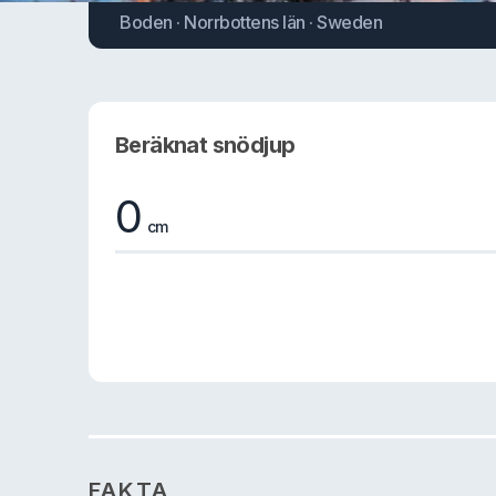
Boden · Norrbottens län · Sweden
Beräknat snödjup
0
cm
FAKTA