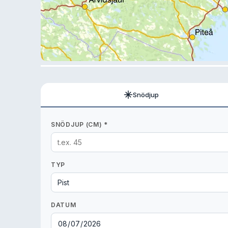
Snödjup
SNÖDJUP (CM) *
TYP
DATUM