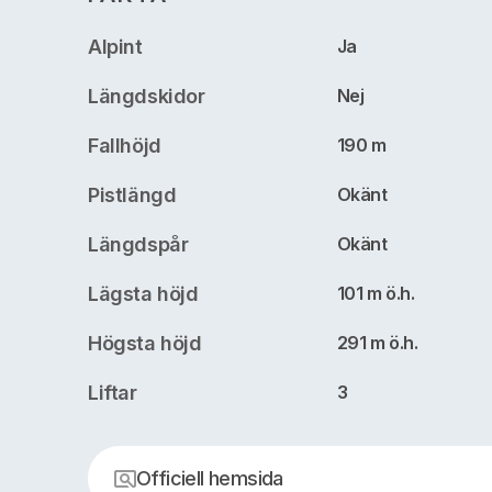
Alpint
Ja
Längdskidor
Nej
Fallhöjd
190 m
Pistlängd
Okänt
Längdspår
Okänt
Lägsta höjd
101 m ö.h.
Högsta höjd
291 m ö.h.
Liftar
3
Officiell hemsida