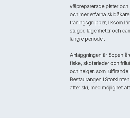
välpreparerade pister och 
och mer erfarna skidåkare.
träningsgrupper, liksom l
stugor, lägenheter och cam
längre perioder.
Anläggningen är öppen år
fiske, skoterleder och fri
och helger, som julfirande
Restaurangen i Storklinten
after ski, med möjlighet at