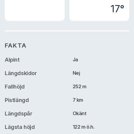
17°
FAKTA
Alpint
Ja
Längdskidor
Nej
Fallhöjd
252 m
Pistlängd
7 km
Längdspår
Okänt
Lägsta höjd
122 m ö.h.