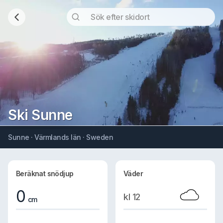
Ski Sunne
Sunne · Värmlands län · Sweden
Beräknat snödjup
Väder
0
kl 12
cm