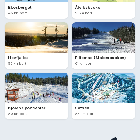
Ekesberget
Ålviksbacken
48 km bort
51 km bort
Hovfjället
Filipstad (Slalombacken)
53 km bort
61 km bort
Kjölen Sportcenter
Säfsen
80 km bort
85 km bort