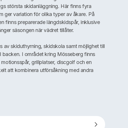
s största skidanläggning. Här finns fyra
om ger variation för olika typer av åkare. På
n finns preparerade längdskidspår, inklusive
nger säsongen när vädret tillåter.
av skiduthyrning, skidskola samt möjlighet till
till backen. I området kring Mösseberg finns
m motionsspår, grillplatser, discgolf och en
nkelt att kombinera utförsåkning med andra