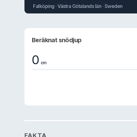
Falköping · Västra Götalands län · Sweden
Beräknat snödjup
0
cm
FAKTA