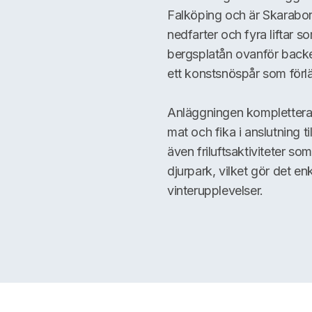
Falköping och är Skaraborg
nedfarter och fyra liftar s
bergsplatån ovanför backe
ett konstsnöspår som förlä
Anläggningen kompletteras 
mat och fika i anslutning 
även friluftsaktiviteter so
djurpark, vilket gör det e
vinterupplevelser.