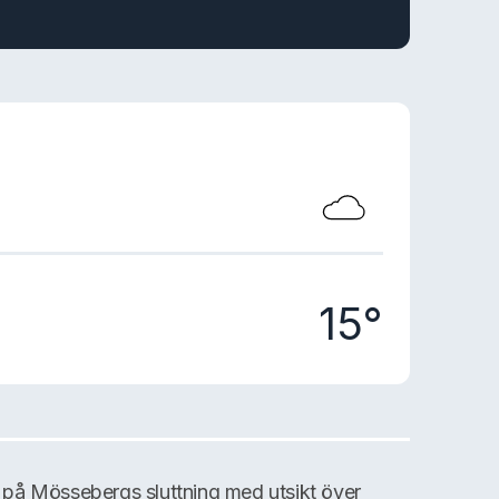
15°
på Mössebergs sluttning med utsikt över