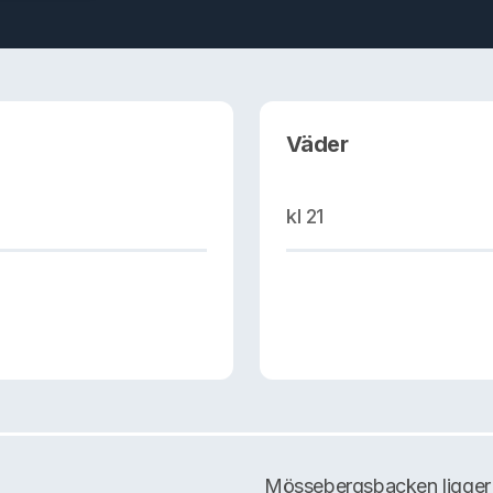
Väder
kl 21
Mössebergsbacken ligger 