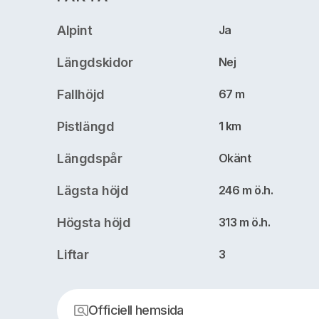
Alpint
Ja
Längdskidor
Nej
Fallhöjd
67 m
Pistlängd
1 km
Längdspår
Okänt
Lägsta höjd
246 m ö.h.
Högsta höjd
313 m ö.h.
Liftar
3
Officiell hemsida